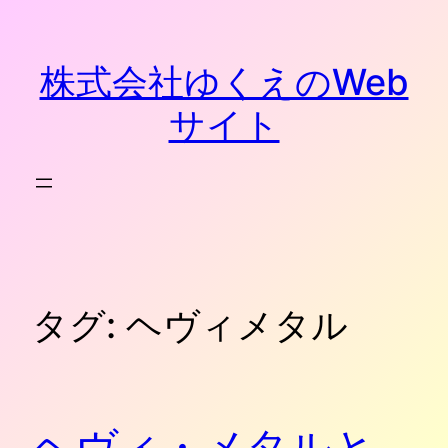
内
容
を
株式会社ゆくえのWeb
ス
キ
サイト
ッ
プ
タグ:
ヘヴィメタル
ヘヴィ・メタルと