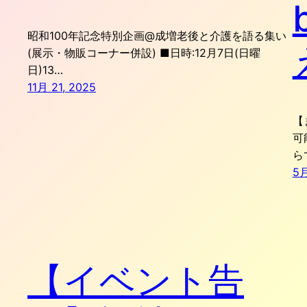
昭和100年記念特別企画@成増老後と介護を語る集い
(展示・物販コーナー併設) ■日時:12月7日(日曜
日)13…
11月 21, 2025
【
可
ら
5月
【イベント告