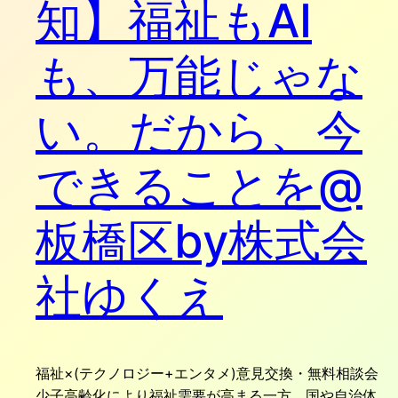
知】福祉もAI
も、万能じゃな
い。だから、今
できることを@
板橋区by株式会
社ゆくえ
福祉×(テクノロジー+エンタメ)意見交換・無料相談会
少子高齢化により福祉需要が高まる一方、国や自治体