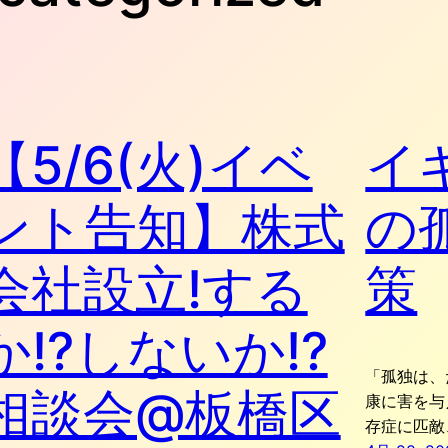
【5/6(火)イベ
イ
ント告知】株式
の
会社設立!する
策
か!?しないか!?
「孤独は、
相談会@板橋区
康に害を与
存症に匹敵