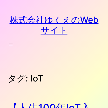
内
容
を
株式会社ゆくえのWeb
ス
キ
サイト
ッ
プ
タグ:
IoT
【人生100年IoT入