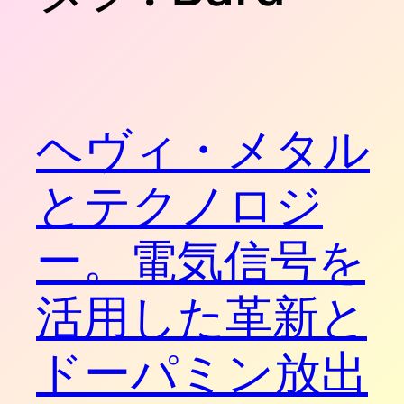
ヘヴィ・メタル
とテクノロジ
ー。電気信号を
活用した革新と
ドーパミン放出