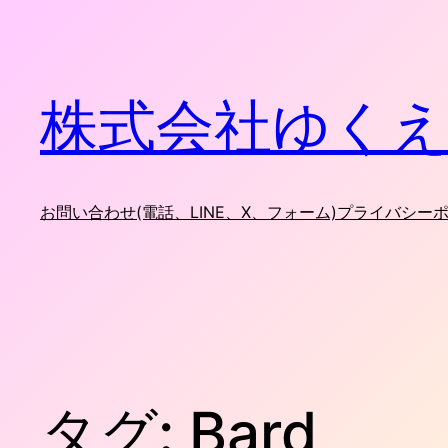
内
容
を
ス
株式会社ゆくえ
キ
ッ
プ
お問い合わせ(電話、LINE、X、フォーム)
プライバシー
タグ:
Bard