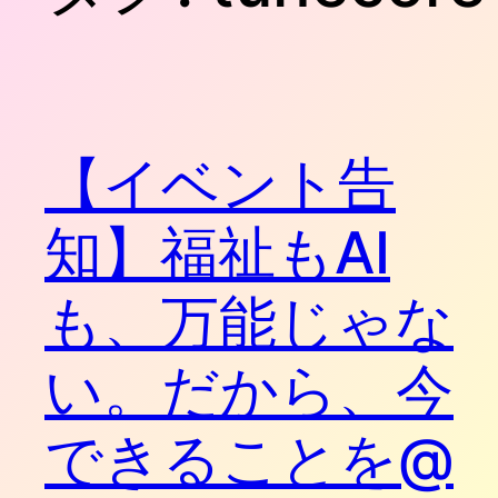
【イベント告
知】福祉もAI
も、万能じゃな
い。だから、今
できることを@