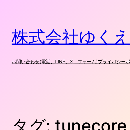
内
容
を
ス
株式会社ゆくえ
キ
ッ
プ
お問い合わせ(電話、LINE、X、フォーム)
プライバシー
タグ:
tunecore